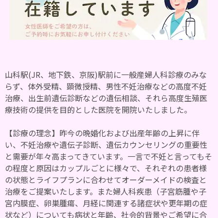
山科駅(JR、地下鉄、京阪)駅前に一般産婦人科診療のみな
らず、体外受精、顕微授精、男性不妊治療などの高度不妊
治療、出生前遺伝診断などの遺伝相談、それら高度生殖医
療技術の提供を目的とした医院を開院いたしました。
【診療の理念】昨今の晩婚化および出産年齢の上昇に伴
い、不妊治療や遺伝子診断、遺伝カウンセリングの重要性
と需要が年々高まってきています。一言で不妊と言ってもそ
の程度と原因はカップルごとに様々で、それぞれの患者様
の状態とライフプランに合わせてオーダーメイドの検査と
治療をご提案いたします。また婦人科疾患（子宮筋腫や子
宮内膜症、卵巣腫瘍、月経に関連する諸症状や更年期の症
状など）についても病状と年齢、社会的背景やご希望に合