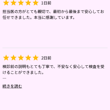
1日前
担当医の方がとても親切で、最初から最後まで安心してお
任せできました。本当に感謝しています。
2日前
検診前の説明もとても丁寧で、不安なく安心して検査を受
けることができました。
先生をはじめ、スタッフの皆さんの対応も温かく、院内全
続きを読む
体が安心できる雰囲気でした。信頼して通える、とても良
い病院だと思います。
ありがとうございました！