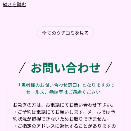
初めてヘルペスができて患部がただれてしまった時には、
続きを読む
「初めてが一番痛いんだよ、どうする？入院でもいいよ、
痛すぎるようなら全然我慢することないよ」と言ってくれ
て、すぐ診断書と紹介状を書いてくれました。
全てのクチコミを見る
入院すべきかしないべきか全く判断もつかない、という時
に頼りにできる、という感じです。
押し付けがましい感じでもなく寄り添ってくれる先生で
す。
お問い合わせ
6年前か7年前の時に受付に高圧的な方がいましたが今はい
らっしゃらないので、かなり快適になりました。
「患者様のお問い合わせ窓口」となりますので
セールス、勧誘等はご遠慮ください。
お急ぎの方は、お電話にてお問い合わせ下さい。
・ご予約は電話にてお願いします。メールでは予
約状況が把握できないためお取りできません。
・ご指定のアドレスに返信することがありますの